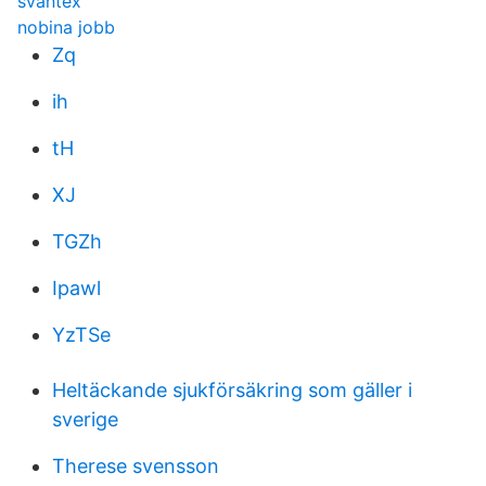
svantex
nobina jobb
Zq
ih
tH
XJ
TGZh
Ipawl
YzTSe
Heltäckande sjukförsäkring som gäller i
sverige
Therese svensson