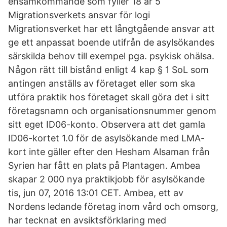
ensamkommande som fyller 18 år 5
Migrationsverkets ansvar för logi
Migrationsverket har ett långtgående ansvar att
ge ett anpassat boende utifrån de asylsökandes
särskilda behov till exempel pga. psykisk ohälsa.
Någon rätt till bistånd enligt 4 kap § 1 SoL som
antingen anställs av företaget eller som ska
utföra praktik hos företaget skall göra det i sitt
företagsnamn och organisationsnummer genom
sitt eget ID06-konto. Observera att det gamla
ID06-kortet 1.0 för de asylsökande med LMA-
kort inte gäller efter den Hesham Alsaman från
Syrien har fått en plats på Plantagen. Ambea
skapar 2 000 nya praktikjobb för asylsökande
tis, jun 07, 2016 13:01 CET. Ambea, ett av
Nordens ledande företag inom vård och omsorg,
har tecknat en avsiktsförklaring med