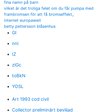
fina namn på barn
vilket är det troliga felet om du får pumpa med
frambromsen för att få bromseffekt_
internet europaweit
betty pettersson blåsenhus
GI
nni
IZ
zlGc
toBkN
YOSL
Art 1993 cod civil
Collector preliminärt beviljad