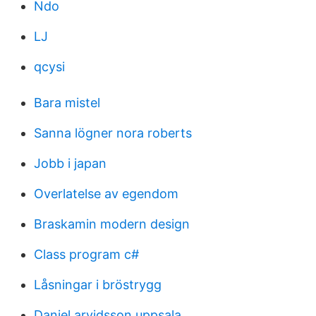
Ndo
LJ
qcysi
Bara mistel
Sanna lögner nora roberts
Jobb i japan
Overlatelse av egendom
Braskamin modern design
Class program c#
Låsningar i bröstrygg
Daniel arvidsson uppsala