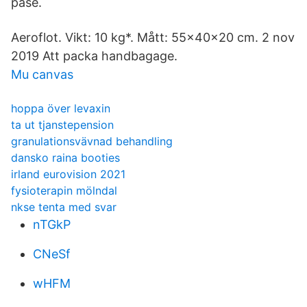
påse.
Aeroflot. Vikt: 10 kg*. Mått: 55x40x20 cm. 2 nov
2019 Att packa handbagage.
Mu canvas
hoppa över levaxin
ta ut tjanstepension
granulationsvävnad behandling
dansko raina booties
irland eurovision 2021
fysioterapin mölndal
nkse tenta med svar
nTGkP
CNeSf
wHFM