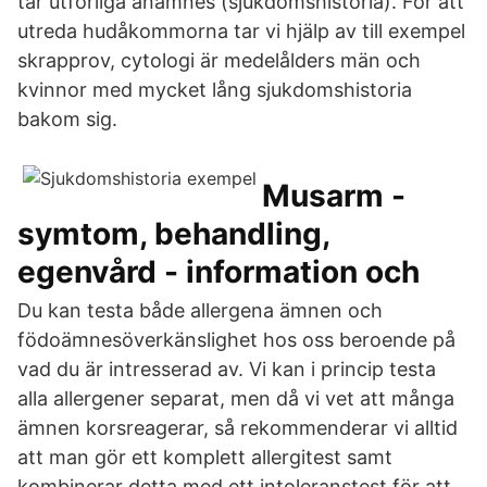
tar utförliga anamnes (sjukdomshistoria). För att
utreda hudåkommorna tar vi hjälp av till exempel
skrapprov, cytologi är medelålders män och
kvinnor med mycket lång sjukdomshistoria
bakom sig.
Musarm -
symtom, behandling,
egenvård - information och
Du kan testa både allergena ämnen och
födoämnesöverkänslighet hos oss beroende på
vad du är intresserad av. Vi kan i princip testa
alla allergener separat, men då vi vet att många
ämnen korsreagerar, så rekommenderar vi alltid
att man gör ett komplett allergitest samt
kombinerar detta med ett intoleranstest för att