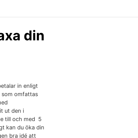
axa din
talar in enligt
re som omfattas
med
t ut den i
e till och med 5
gt kan du öka din
gen bra idé att