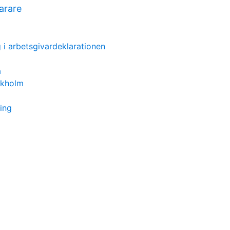
arare
g i arbetsgivardeklarationen
a
ckholm
ing