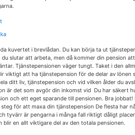
garna.
t
rka
a kuvertet i brevlådan. Du kan börja ta ut tjänstepe
 du slutar att arbeta, men då kommer din pension att 
äntar. Tjänstepensionen väger tungt. Taket i den al
lir viktigt att ha tjänstepension för de delar av lönen
ela ditt liv, tjänstepension och vid vilken ålder du avs
ion är det som avgör din inkomst vid Du har säkert 
ion och ett eget sparande till pensionen. Bra jobbat!
 steg för att maxa din tjänstepension De flesta har n
h tyvärr är pengarna i många fall riktigt dåligt place
blir en allt viktigare del av den totala pensionen.