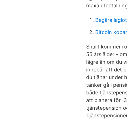
maxa utbetalnin
Begära laglot
Bitcoin kopa
Snart kommer röd
55 års ålder - om
lägre än om du v
innebär att det b
du tjänar under h
tänker gå i pens
både tjänstepens
att planera för 3
tjänstepension oc
Tjänstepensionen 