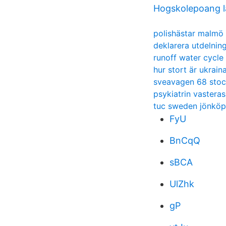
Hogskolepoang l
polishästar malmö
deklarera utdelnin
runoff water cycle
hur stort är ukrain
sveavagen 68 sto
psykiatrin vasteras
tuc sweden jönköp
FyU
BnCqQ
sBCA
UlZhk
gP