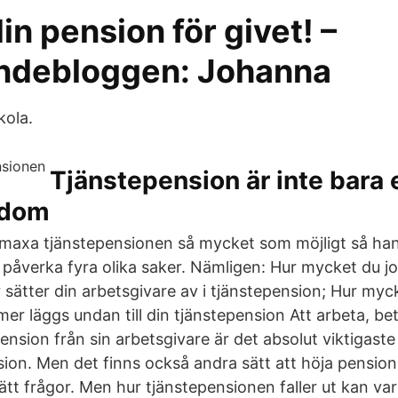
din pension för givet! –
ndebloggen: Johanna
kola.
Tjänstepension är inte bara
rdom
e maxa tjänstepensionen så mycket som möjligt så hand
påverka fyra olika saker. Nämligen: Hur mycket du jo
sätter din arbetsgivare av i tjänstepension; Hur myck
er läggs undan till din tjänstepension Att arbeta, be
tepension från sin arbetsgivare är det absolut viktigast
sion. Men det finns också andra sätt att höja pensio
t frågor. Men hur tjänstepensionen faller ut kan vari