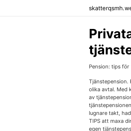
skatterqsmh.w
Privat
tjänst
Pension: tips fö
Tjänstepension. P
olika avtal. Med 
av tjänstepensi
tjänstepensionen.
lugnare takt, ha
TIPS att maxa di
egen tjänstepensi