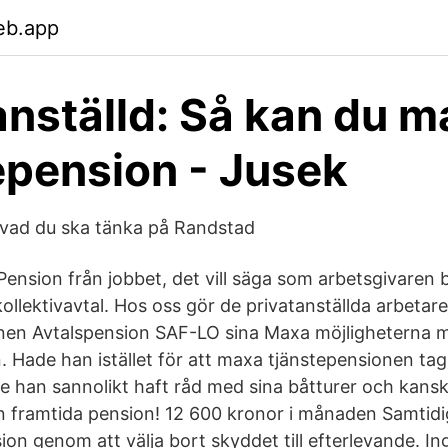
eb.app
anställd: Så kan du m
epension - Jusek
r vad du ska tänka på Randstad
ension från jobbet, det vill säga som arbetsgivaren be
kollektivavtal. Hos oss gör de privatanställda arbeta
onen Avtalspension SAF-LO sina Maxa möjligheterna 
 Hade han istället för att maxa tjänstepensionen tagi
de han sannolikt haft råd med sina båtturer och kansk
n framtida pension! 12 600 kronor i månaden Samtidi
on genom att välja bort skyddet till efterlevande. In