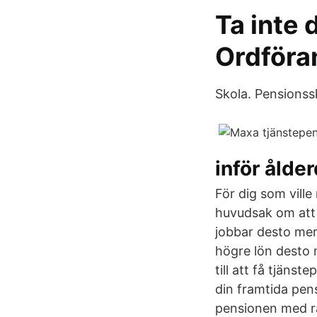
Ta inte 
Ordföra
Skola. Pensionss
inför ålde
För dig som vill
huvudsak om att 
jobbar desto mer 
högre lön desto m
till att få tjäns
din framtida pen
pensionen med rät