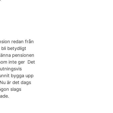
nsion redan från
bli betydligt
lmänna pensionen
 som inte ger Det
lutningsvis
hunnit bygga upp
 Nu är det dags
ågon slags
rade.