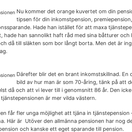
Nu kommer det orange kuvertet om din pensio
tipsen för din inkomstpension, premiepension
onssparande. Hade han istället för att maxa tjänstepe
t, hade han sannolikt haft råd med sina båtturer och 
h då till släkten som bor långt borta. Men det är ing
ag.
Därefter blir det en brant inkomstskillnad. En 
bild av hur man är som 70-åring, tänk på att de 
st då och att vi lever till i genomsnitt 86 år. Den icke
 tjänstepensionen är mer vilda västern.
får fler unga möjlighet att tjäna in tjänstepension –
a. Här är Utöver den allmänna pensionen har nog d
pension och kanske ett eget sparande till pension.