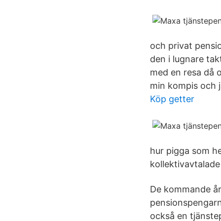
och privat pensi
den i lugnare tak
med en resa då oc
min kompis och j
Köp getter
hur pigga som hel
kollektivavtalade
De kommande åren 
pensionspengarn
också en tjänste