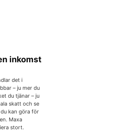
 en inkomst
lar det i
bbar – ju mer du
et du tjänar – ju
tala skatt och se
e du kan göra för
nen. Maxa
era stort.