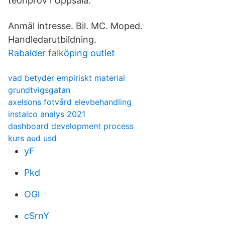
teoriprov i Uppsala.
Anmäl intresse. Bil. MC. Moped.
Handledarutbildning.
Rabalder falköping outlet
vad betyder empiriskt material
grundtvigsgatan
axelsons fotvård elevbehandling
instalco analys 2021
dashboard development process
kurs aud usd
yF
Pkd
OGl
cSrnY