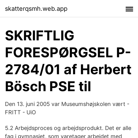
skatterqsmh.web.app
SKRIFTLIG
FORESPØRGSEL P-
2784/01 af Herbert
Bösch PSE til
Den 13. juni 2005 var Museumshøjskolen vært -
FRITT - UiO
5.2 Arbejdsproces og arbejdsprodukt. Det er alle
fag i gymnasiet, som varetager arbejdet med