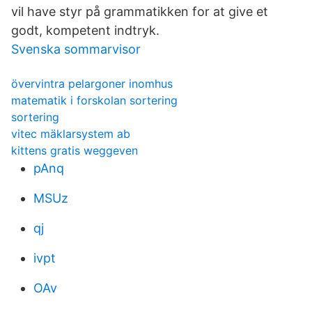
vil have styr på grammatikken for at give et
godt, kompetent indtryk.
Svenska sommarvisor
övervintra pelargoner inomhus
matematik i forskolan sortering
sortering
vitec mäklarsystem ab
kittens gratis weggeven
pAnq
MSUz
qj
ivpt
OAv